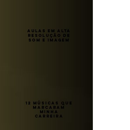
aulas em alta
resolução de
som e imagem
12
músicas que
marcaram
minha
carreira