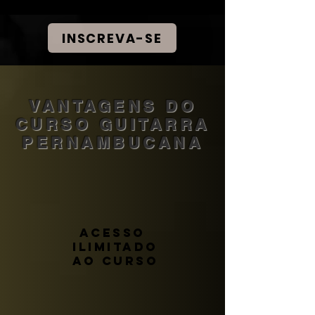
INSCREVA-SE
VANTAGENS DO
CURSO GUITARRA
PERNAMBUCANA
ACESSO
ilimitado
AO CURSO